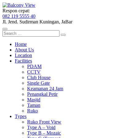
Respon cepat:
082 119 5555 40
Jl. Jend. Sudirman
Kuningan, JaBar
Search
for:
Home
About Us
Location
Facilities
PDAM
CCTV
Club House
Single Gate
Keamanan 24 Jam
Penangkal Petir
Masjid
Taman
Ruko
Types
Ruko Front View
Type A – Void
Type B – Mozaic