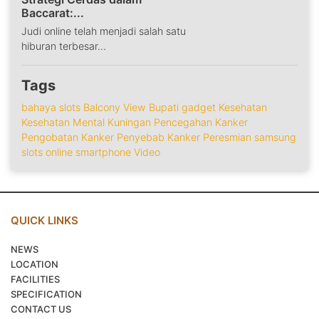
Baccarat:...
Judi online telah menjadi salah satu
hiburan terbesar...
Tags
bahaya slots
Balcony View
Bupati
gadget
Kesehatan
Kesehatan Mental
Kuningan
Pencegahan Kanker
Pengobatan Kanker
Penyebab Kanker
Peresmian
samsung
slots online
smartphone
Video
QUICK LINKS
NEWS
LOCATION
FACILITIES
SPECIFICATION
CONTACT US