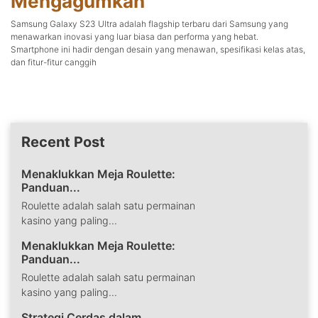
Mengagumkan
Samsung Galaxy S23 Ultra adalah flagship terbaru dari Samsung yang
menawarkan inovasi yang luar biasa dan performa yang hebat.
Smartphone ini hadir dengan desain yang menawan, spesifikasi kelas atas,
dan fitur-fitur canggih
Recent Post
Menaklukkan Meja Roulette:
Panduan...
Roulette adalah salah satu permainan
kasino yang paling...
Menaklukkan Meja Roulette:
Panduan...
Roulette adalah salah satu permainan
kasino yang paling...
Strategi Cerdas dalam