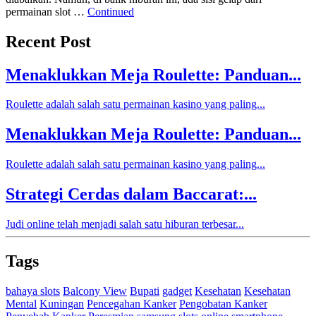
permainan slot …
Continued
Recent Post
Menaklukkan Meja Roulette: Panduan...
Roulette adalah salah satu permainan kasino yang paling...
Menaklukkan Meja Roulette: Panduan...
Roulette adalah salah satu permainan kasino yang paling...
Strategi Cerdas dalam Baccarat:...
Judi online telah menjadi salah satu hiburan terbesar...
Tags
bahaya slots
Balcony View
Bupati
gadget
Kesehatan
Kesehatan
Mental
Kuningan
Pencegahan Kanker
Pengobatan Kanker