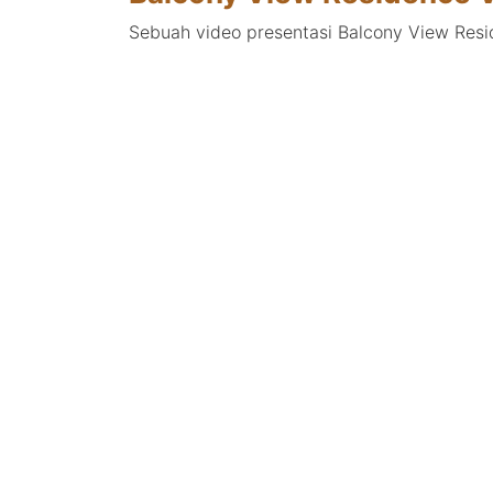
Sebuah video presentasi Balcony View Res