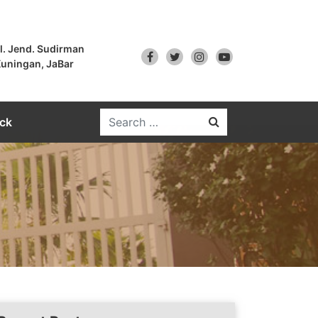
l. Jend. Sudirman
uningan, JaBar
ck
Search for: