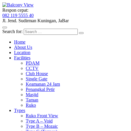
Respon cepat:
082 119 5555 40
Jl. Jend. Sudirman
Kuningan, JaBar
Search for:
Home
About Us
Location
Facilities
PDAM
CCTV
Club House
Single Gate
Keamanan 24 Jam
Penangkal Petir
Masjid
Taman
Ruko
Types
Ruko Front View
Type A – Void
Type B – Mozaic