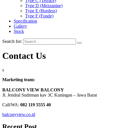
Type C (Terrace)
Type D (Mezzanine)
Type E (Bordess)
Type F (Fonde)
Specification
Gallery
Stock
Search for:
Contact Us
s
Marketing team:
BALCONY VIEW BALCONY
Jl. Jendral Sudirman kav 3C Kuningan – Jawa Barat
Call/WA:
082 119 5555 40
balconyview.co.id
Recent Post