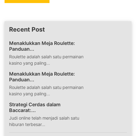
Recent Post
Menaklukkan Meja Roulette:
Panduan...
Roulette adalah salah satu permainan
kasino yang paling...
Menaklukkan Meja Roulette:
Panduan...
Roulette adalah salah satu permainan
kasino yang paling...
Strategi Cerdas dalam
Baccarat:...
Judi online telah menjadi salah satu
hiburan terbesar...