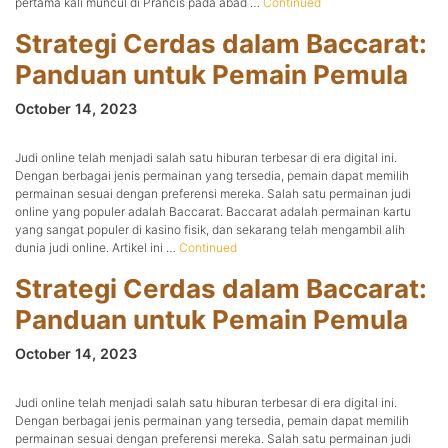
pertama kali muncul di Prancis pada abad …
Continued
Strategi Cerdas dalam Baccarat:
Panduan untuk Pemain Pemula
October 14, 2023
Judi online telah menjadi salah satu hiburan terbesar di era digital ini.
Dengan berbagai jenis permainan yang tersedia, pemain dapat memilih
permainan sesuai dengan preferensi mereka. Salah satu permainan judi
online yang populer adalah Baccarat. Baccarat adalah permainan kartu
yang sangat populer di kasino fisik, dan sekarang telah mengambil alih
dunia judi online. Artikel ini …
Continued
Strategi Cerdas dalam Baccarat:
Panduan untuk Pemain Pemula
October 14, 2023
Judi online telah menjadi salah satu hiburan terbesar di era digital ini.
Dengan berbagai jenis permainan yang tersedia, pemain dapat memilih
permainan sesuai dengan preferensi mereka. Salah satu permainan judi