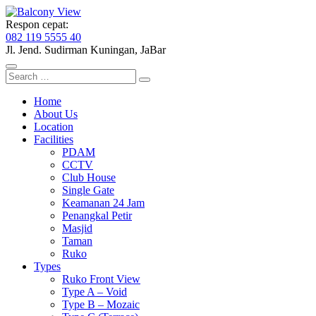
Respon cepat:
082 119 5555 40
Jl. Jend. Sudirman
Kuningan, JaBar
Search
for:
Home
About Us
Location
Facilities
PDAM
CCTV
Club House
Single Gate
Keamanan 24 Jam
Penangkal Petir
Masjid
Taman
Ruko
Types
Ruko Front View
Type A – Void
Type B – Mozaic