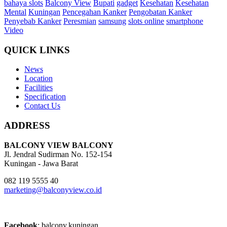
bahaya slots
Balcony View
Bupati
gadget
Kesehatan
Kesehatan
Mental
Kuningan
Pencegahan Kanker
Pengobatan Kanker
Penyebab Kanker
Peresmian
samsung
slots online
smartphone
Video
QUICK LINKS
News
Location
Facilities
Specification
Contact Us
ADDRESS
BALCONY VIEW BALCONY
Jl. Jendral Sudirman No. 152-154
Kuningan - Jawa Barat
082 119 5555 40
marketing@balconyview.co.id
Facebook
: balcony.kuningan