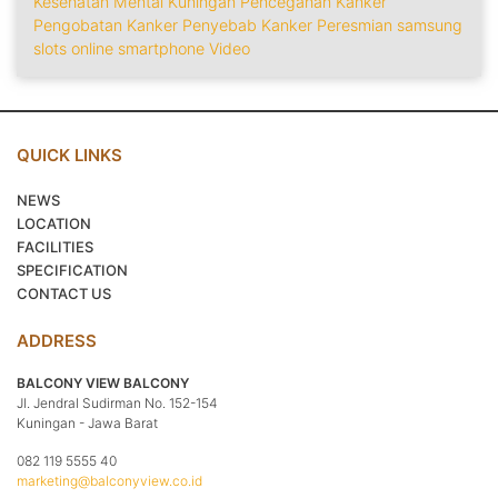
Kesehatan Mental
Kuningan
Pencegahan Kanker
Pengobatan Kanker
Penyebab Kanker
Peresmian
samsung
slots online
smartphone
Video
QUICK LINKS
NEWS
LOCATION
FACILITIES
SPECIFICATION
CONTACT US
ADDRESS
BALCONY VIEW BALCONY
Jl. Jendral Sudirman No. 152-154
Kuningan - Jawa Barat
082 119 5555 40
marketing@balconyview.co.id