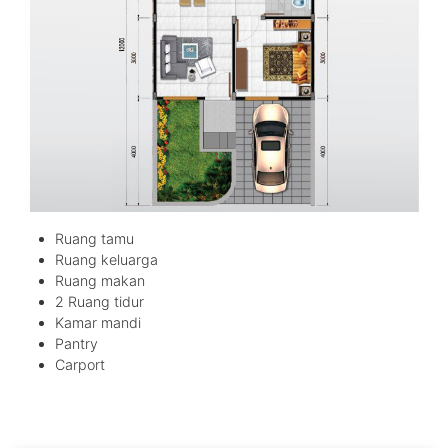
Ruang tamu
Ruang keluarga
Ruang makan
2 Ruang tidur
Kamar mandi
Pantry
Carport