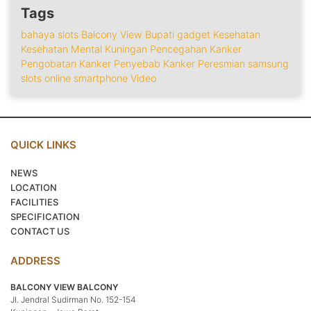
Tags
bahaya slots
Balcony View
Bupati
gadget
Kesehatan
Kesehatan Mental
Kuningan
Pencegahan Kanker
Pengobatan Kanker
Penyebab Kanker
Peresmian
samsung
slots online
smartphone
Video
QUICK LINKS
NEWS
LOCATION
FACILITIES
SPECIFICATION
CONTACT US
ADDRESS
BALCONY VIEW BALCONY
Jl. Jendral Sudirman No. 152-154