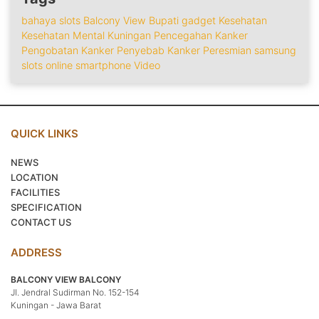
bahaya slots
Balcony View
Bupati
gadget
Kesehatan
Kesehatan Mental
Kuningan
Pencegahan Kanker
Pengobatan Kanker
Penyebab Kanker
Peresmian
samsung
slots online
smartphone
Video
QUICK LINKS
NEWS
LOCATION
FACILITIES
SPECIFICATION
CONTACT US
ADDRESS
BALCONY VIEW BALCONY
Jl. Jendral Sudirman No. 152-154
Kuningan - Jawa Barat