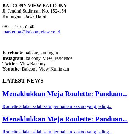
BALCONY VIEW BALCONY
Jl. Jendral Sudirman No. 152-154
Kuningan - Jawa Barat
082 119 5555 40
marketing@balconyview.co.id
Facebook
: balcony.kuningan
Instagram
: balcony_view_residence
Twitter
: ViewBalcony
Youtube
: Balcony View Kuningan
LATEST NEWS
Menaklukkan Meja Roulette: Panduan...
Roulette adalah salah satu permainan kasino yang paling...
Menaklukkan Meja Roulette: Panduan...
Roulette adalah salah satu permainan kasino yang paling...