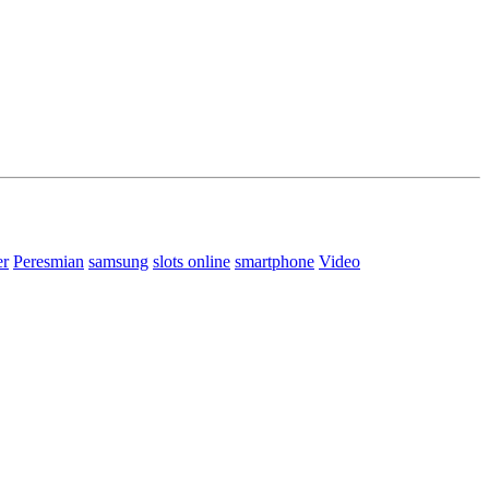
er
Peresmian
samsung
slots online
smartphone
Video