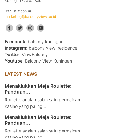
Kuningan - Jawa Barat
082 119 5555 40
marketing@balconyview.co.id
Facebook
: balcony.kuningan
Instagram
: balcony_view_residence
Twitter
: ViewBalcony
Youtube
: Balcony View Kuningan
LATEST NEWS
Menaklukkan Meja Roulette:
Panduan...
Roulette adalah salah satu permainan
kasino yang paling...
Menaklukkan Meja Roulette:
Panduan...
Roulette adalah salah satu permainan
kasino yang paling...