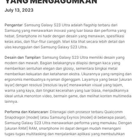
YANG MENGAGUMKAN
July 13, 2023
Pengantar
: Samsung Galaxy S23 Ultra adalah flagship terbaru dari
Samsung yang menawarkan inovasi yang luar biasa dan performa yang
hebat. Smartphone ini hadir dengan desain yang menawan, spesifikasi
kelas atas, dan fitur-fitur canggih. Mari kita lihat secara lebih detail dan
ulas keunggulan dari Samsung Galaxy S23 Ultra.
Desain dan Tampilan
: Samsung Galaxy S23 Ultra memiliki desain yang
modern dan mewah. Bagian belakangnya dilapisi dengan kaca yang
memberikan sentuhan elegan dan glossy, sementara bingkai metal
memberikan kekuatan dan ketahanan ekstra. Ukurannya yang ramping dan
ergonomis membuatnya nyaman digenggam. Layarnya yang besar [ukuran
layar] dengan resolusi [resolusi layar] menawarkan visual yang tajam,
warna yang kaya, dan tingkat kecerahan yang luar biasa, menjadikannya
ideal untuk menonton video, bermain game, dan melihat konten multimedia
lainnya.
Performa dan Kelancaran
: Ditenagai oleh prosesor terbaru Qualcomm
Snapdragon [model] (atau Samsung Exynos [model] di beberapa pasar),
Samsung Galaxy S23 Ultra menawarkan performa yang memukau. Dengan
[ukuran RAM] RAM, smartphone ini dapat dengan mudah menangani
tugas-tugas multitasking dan menjalankan aplikasi yang membutuhkan