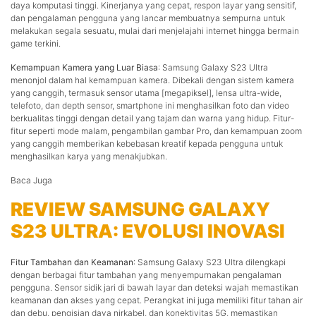
daya komputasi tinggi. Kinerjanya yang cepat, respon layar yang sensitif,
dan pengalaman pengguna yang lancar membuatnya sempurna untuk
melakukan segala sesuatu, mulai dari menjelajahi internet hingga bermain
game terkini.
Kemampuan Kamera yang Luar Biasa
: Samsung Galaxy S23 Ultra
menonjol dalam hal kemampuan kamera. Dibekali dengan sistem kamera
yang canggih, termasuk sensor utama [megapiksel], lensa ultra-wide,
telefoto, dan depth sensor, smartphone ini menghasilkan foto dan video
berkualitas tinggi dengan detail yang tajam dan warna yang hidup. Fitur-
fitur seperti mode malam, pengambilan gambar Pro, dan kemampuan zoom
yang canggih memberikan kebebasan kreatif kepada pengguna untuk
menghasilkan karya yang menakjubkan.
Baca Juga
REVIEW SAMSUNG GALAXY
S23 ULTRA: EVOLUSI INOVASI
Fitur Tambahan dan Keamanan
: Samsung Galaxy S23 Ultra dilengkapi
dengan berbagai fitur tambahan yang menyempurnakan pengalaman
pengguna. Sensor sidik jari di bawah layar dan deteksi wajah memastikan
keamanan dan akses yang cepat. Perangkat ini juga memiliki fitur tahan air
dan debu, pengisian daya nirkabel, dan konektivitas 5G, memastikan