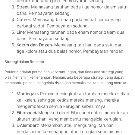
berdekatan pada grid. Pembayaran sedang.
Street
: Memasang taruhan pada tiga nomor dalam satu
baris. Pembayaran sedang.
Corner
: Memasang taruhan pada empat nomor yang
berbagi sudut. Pembayaran sedang.
Line
: Memasang taruhan pada enam nomor dalam dua
baris. Pembayaran sedang.
Kolom dan Dozen
: Memasang taruhan pada satu dari
tiga kolom atau dua belas nomor. Pembayaran rendah.
Strategi dalam Roulette
Roulette adalah permainan keberuntungan, dan tidak ada strategi yang
bisa menjamin kemenangan. Namun, ada beberapa strategi yang dapat
membantu pemain mengelola risiko dan memaksimalkan peluang mereka:
Martingale
: Pemain meningkatkan taruhan mereka setiap
kali kalah, sehingga ketika mereka menang, mereka
mengembalikan semua kerugian sebelumnya.
Fibonacci
: Mengikuti deret Fibonacci untuk menentukan
ukuran taruhan, yang membantu mengelola kerugian.
D’Alembert
: Menambah atau mengurangi taruhan
berdasarkan kemenangan atau kerugian sebelumnya.