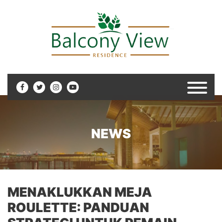
NEWS
MENAKLUKKAN MEJA
ROULETTE: PANDUAN