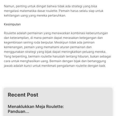
Namun, penting untuk diingat bahwa tidak ada strategi yang bisa
mengatasi matematika dasar roulette. Pemain harus selalu siap untuk
kehilangan uang yang mereka pertaruhkan.
Kesimpulan
Roulette adalah permainan yang menawarkan kombinasi keberuntungan
dan keterampilan, di mana pemain dapat merasakan ketegangan dan
kegembiraan seiring roda berputar. Meskipun tidak ada jaminan
kemenangan, pemain yang memahami aturan permainan dan
menggunakan strategi yang bijak dapat meningkatkan peluang mereka.
Yang terpenting, bermain roulette haruslah tentang hiburan, bukan sebagai
cara untuk menghasilkan uang. Bermain dengan bijak dan bertanggung
jawab adalah kunci untuk menikmati pengalaman roulette dengan baik.
Recent Post
Menaklukkan Meja Roulette:
Panduan...