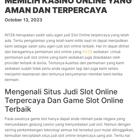
MEMILIH KASINO ONLINE YANG
AMAN DAN TERPERCAYA
October 13, 2023
IN138 merupakan salah satu agen judi Slot Online terpercaya yang telah
ada. Tentu pengalaman yang telah kami miliki saat ini dapat menjadikan
kami sebagai salah satu agen judi slot online terbaik. Hal ini dapat dilihat
dari beragamnya permainan slot online yang
IN138
sediakan. Untuk
permainan judi slot online yang kami sediakan juga disediakan oleh
provider terbaik di dunia. Tentunya kualitas dari permainan yang kami
sediakan sudah tidak perlu anda ragukan lagi dan juga kami selalu
menjamin keamanan dan tentunya kenyamanan member kami ketika
bermain.
Mengenali Situs Judi Slot Online
Terpercaya Dan Game Slot Online
Terbaik
Pada awalnya game slot hanya dapat anda nikmati pada negara yang
menyediakan gedung casino yang menyediakan judi slot. Namun dengan
seiring perkembangan teknologi semua hal tersebut pun mulai ditinggalkan,
kemudian terciptalah situs judi slot online terpercaya uang asli. Tentu hal